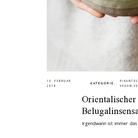
10. FEBRUAR
PIKANTES
KATEGORIE
2018
VEGAN
,
V
Orientalischer
Belugalinsensa
Irgendwann ist immer das 