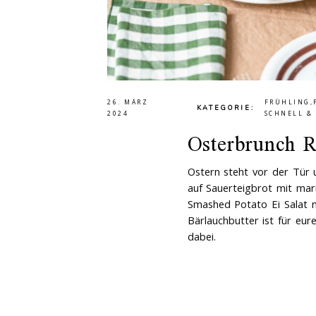
26. MÄRZ
FRÜHLING
,
KATEGORIE
2024
SCHNELL &
Osterbrunch R
Ostern steht vor der Tür
auf Sauerteigbrot mit mar
Smashed Potato Ei Salat mi
Bärlauchbutter ist für eur
dabei.