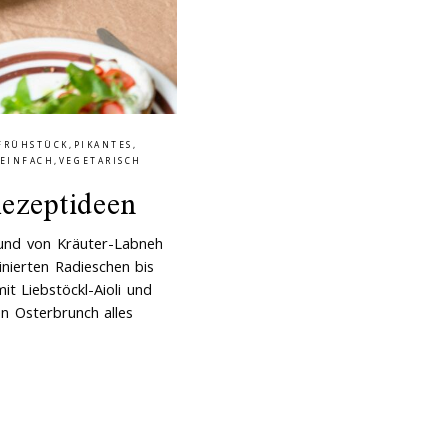
FRÜHSTÜCK
,
PIKANTES
,
 EINFACH
,
VEGETARISCH
ezeptideen
 und von Kräuter-Labneh
inierten Radieschen bis
t Liebstöckl-Aioli und
en Osterbrunch alles